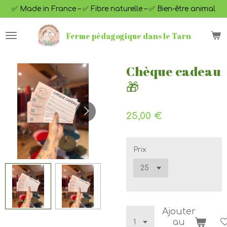
✅ Made in France – ✅ Fibre naturelle – ✅ Bien-être animal
Passer
au
contenu
Ferme pédagogique dans le Tarn
principal
Chèque cadeau
🎁
25,00 €
Prix
Ajouter
au