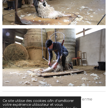
© 2023 - 2026 Le mohair de Gourjade - Ferme
Ce site utilise des cookies afin d’améliorer
votre expérience utilisateur et vous
pedagogique et vente de mohair