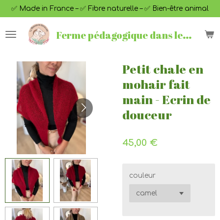
✅ Made in France – ✅ Fibre naturelle – ✅ Bien-être animal
Passer
au
contenu
F
erme pédagogique dans le Tarn
principal
Petit chale en
mohair fait
main - Ecrin de
douceur
45,00 €
couleur