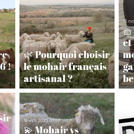
13 no
🧺
et
26 nov. 2025
13:24
re
🌿 Pourquoi choisir
mo
6 !
le mohair français
ga
artisanal ?
be
sir
18 oct. 2025
07:39
💫 Mohair vs
10 oc