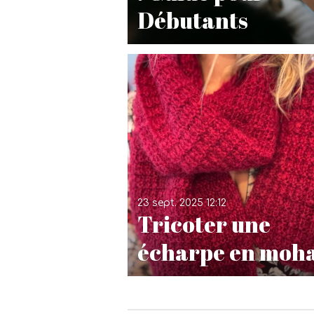
Débutants
23 sept. 2025
12:12
Tricoter une
écharpe en moha