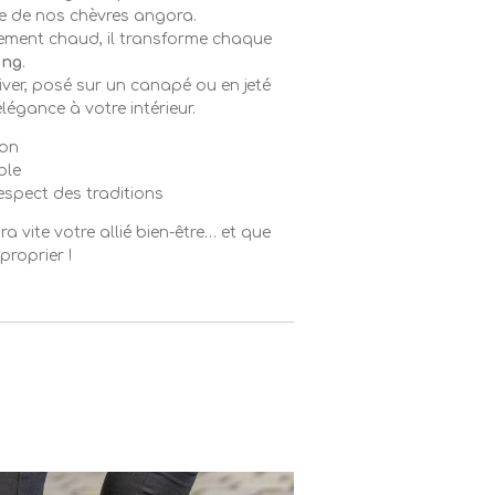
ine de nos chèvres angora.
blement chaud, il transforme chaque
ing
.
iver, posé sur un canapé ou en jeté
élégance à votre intérieur.
ion
ble
espect des traditions
a vite votre allié bien-être… et que
proprier !