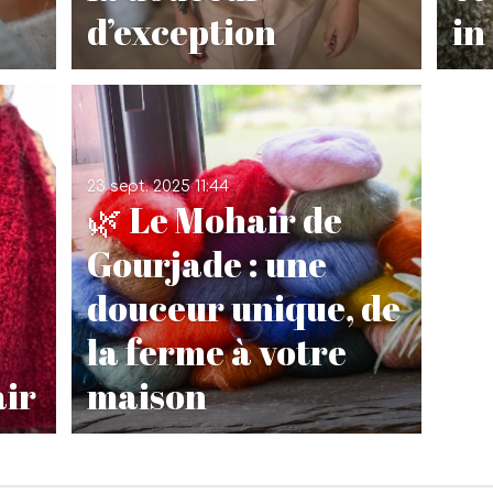
d’exception
in
23 sept. 2025
11:44
🌿 Le Mohair de
Gourjade : une
douceur unique, de
la ferme à votre
ir
maison