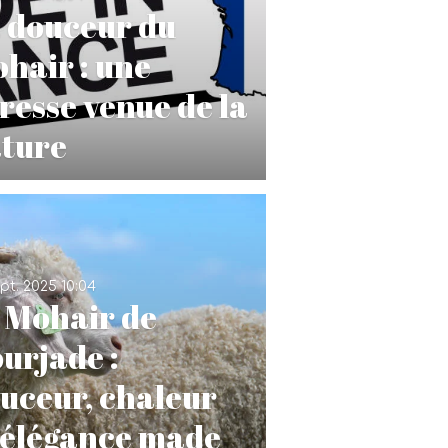
 douceur du
hair : une
resse venue de la
ture
pt. 2025
10:04
 Mohair de
urjade :
uceur, chaleur
 élégance made