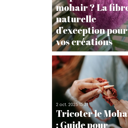
mohair ? La fibr
naturelle
d’exception pour
vos créations
2 oct. 2025
15:31
Tricoter le Moha
: Guide pour