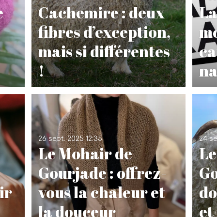
e
Cachemire : deux
La
fibres d’exception,
mo
mais si différentes
ca
!
na
26 sept. 2025
12:35
24 se
Le Mohair de
Le
Gourjade : offrez-
Go
ir
vous la chaleur et
do
la douceur
et