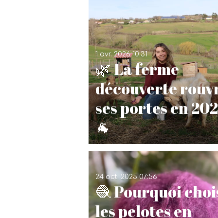
1 avr. 2026
10:31
🌿 La ferme
découverte rouv
ses portes en 202
🐐
24 oct. 2025
07:56
🧶 Pourquoi choi
les pelotes en