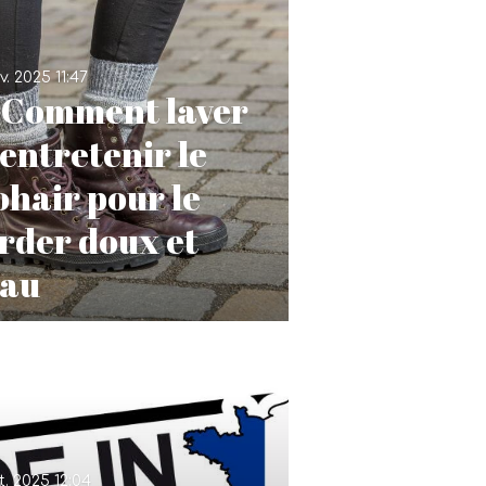
v. 2025
11:47
 Comment laver
 entretenir le
hair pour le
rder doux et
au
t. 2025
12:04