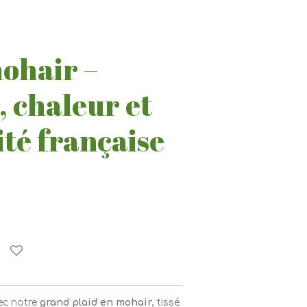
mohair –
, chaleur et
ité française
ec notre
grand plaid en mohair
, tissé