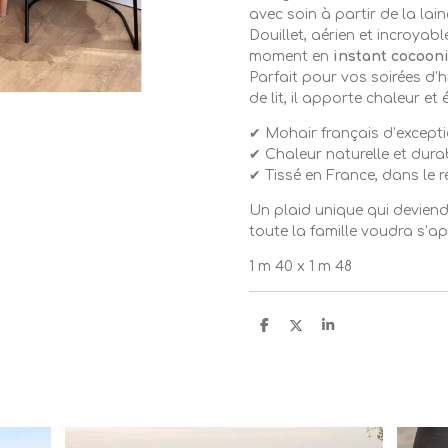
avec soin à partir de la la
Douillet, aérien et incroya
moment en
instant cocoon
Parfait pour vos soirées d’h
de lit, il apporte chaleur et 
✔ Mohair français d’except
✔ Chaleur naturelle et dura
✔ Tissé en France, dans le r
Un plaid unique qui deviendr
toute la famille voudra s’ap
1 m 40 x 1 m 48
P
P
P
a
a
a
r
r
r
t
t
t
a
a
a
g
g
g
e
e
e
r
r
r