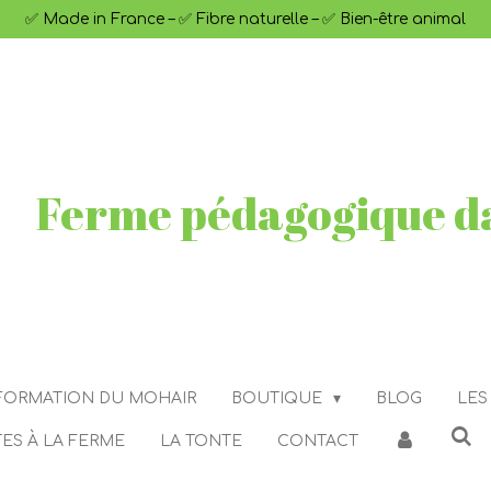
✅ Made in France – ✅ Fibre naturelle – ✅ Bien-être animal
Ferme pédagogique da
FORMATION DU MOHAIR
BOUTIQUE
BLOG
LES
TES À LA FERME
LA TONTE
CONTACT