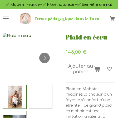
✅ Made in France – ✅ Fibre naturelle – ✅ Bien-être animal
Passer
au
contenu
Ferme pédagogique dans le Tarn
principal
Plaid en écru
148,00 €
Ajouter au
panier
Plaid en Mohair
Imaginez la chaleur d’un
foyer, le réconfort d’une
étreinte… Ce grand plaid
en mohair est une
invitation à ralentir, à