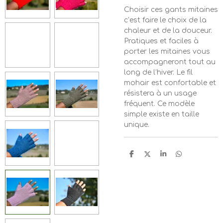
Choisir ces gants mitaines
c’est faire le choix de la
chaleur et de la douceur.
Pratiques et faciles à
porter les mitaines vous
accompagneront tout au
long de l’hiver. Le fil
mohair est confortable et
résistera à un usage
fréquent. Ce modèle
simple existe en taille
unique.
P
P
P
P
a
a
a
a
r
r
r
r
t
t
t
t
a
a
a
a
g
g
g
g
e
e
e
e
r
r
r
r